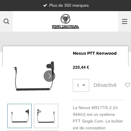
Plus de 350 marques
Passer
au
contenu
principal
Nexus PTT Kenwood
220,44 €
Désactivé
Le Nexus M9177/5-2 (U-
94A/U) est un système
PTT Single Com. Le boîtier
est de conception