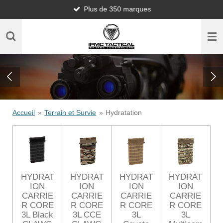
Plus de 350 marques
Passer
au
contenu
principal
Accueil
»
Terrain et Survie
»
Hydratation
HYDRAT
HYDRAT
HYDRAT
HYDRAT
ION
ION
ION
ION
CARRIE
CARRIE
CARRIE
CARRIE
R CORE
R CORE
R CORE
R CORE
3L Black
3L CCE
3L
3L