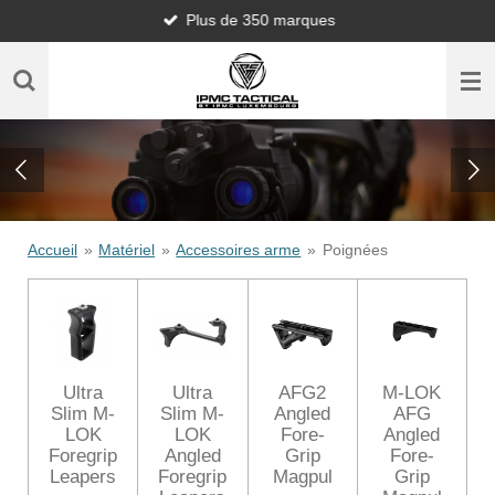
Plus de 350 marques
Passer
au
contenu
principal
Accueil
»
Matériel
»
Accessoires arme
»
Poignées
Ultra
Ultra
AFG2
M-LOK
Slim M-
Slim M-
Angled
AFG
LOK
LOK
Fore-
Angled
Foregrip
Angled
Grip
Fore-
Leapers
Foregrip
Magpul
Grip