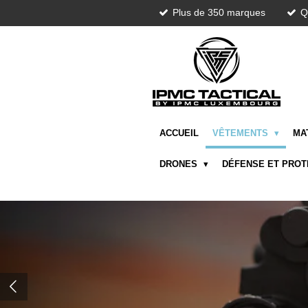
Plus de 350 marques
Q
Passer
au
contenu
principal
ACCUEIL
VÊTEMENTS
MA
DRONES
DÉFENSE ET PRO