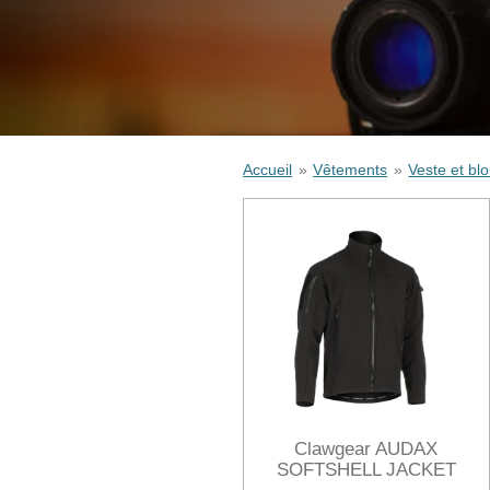
Accueil
»
Vêtements
»
Veste et bl
Clawgear AUDAX
SOFTSHELL JACKET