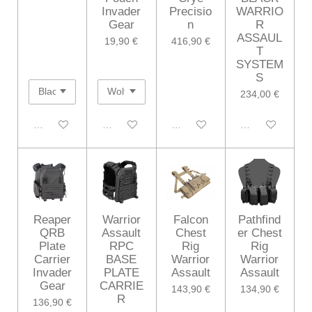
Invader
Precisio
WARRIO
Gear
n
R
ASSAUL
19,90 €
416,90 €
T
SYSTEM
S
234,00 €
Désactivé
Désactivé
Désactivé
Désactivé
Reaper
Warrior
Falcon
Pathfind
QRB
Assault
Chest
er Chest
Plate
RPC
Rig
Rig
Carrier
BASE
Warrior
Warrior
Invader
PLATE
Assault
Assault
Gear
CARRIE
143,90 €
134,90 €
R
136,90 €