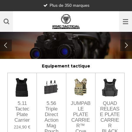
Plus de 350 marques
Passer
au
contenu
principal
Equipement tactique
5.11
5.56
JUMPAB
QUAD
Tactec
Triple
LE
RELEAS
Plate
Direct
PLATE
E PLATE
Carrier
Action
CARRIE
CARRIE
Mag
R™
R
224,90 €
Pouch
Crye
BLACK