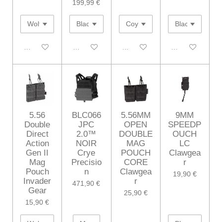
199,99 €
Désactivé
Désactivé
Désactivé
Désactivé
5.56
BLC066
5.56MM
9MM
Double
JPC
OPEN
SPEEDP
Direct
2.0™
DOUBLE
OUCH
Action
NOIR
MAG
LC
Gen II
Crye
POUCH
Clawgea
Mag
Precisio
CORE
r
Pouch
n
Clawgea
19,90 €
Invader
r
471,90 €
Gear
25,90 €
15,90 €