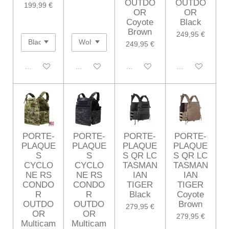
OUTDO
OUTDO
199,99 €
OR
OR
Coyote
Black
Brown
249,95 €
249,95 €
Désactivé
Désactivé
Désactivé
Désactivé
PORTE-
PORTE-
PORTE-
PORTE-
PLAQUE
PLAQUE
PLAQUE
PLAQUE
S
S
S QR LC
S QR LC
CYCLO
CYCLO
TASMAN
TASMAN
NE RS
NE RS
IAN
IAN
CONDO
CONDO
TIGER
TIGER
R
R
Black
Coyote
OUTDO
OUTDO
Brown
279,95 €
OR
OR
279,95 €
Multicam
Multicam