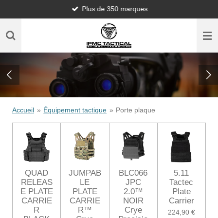
Plus de 350 marques
Passer
au
contenu
principal
Accueil
»
Équipement tactique
»
Porte plaque
QUAD
JUMPAB
BLC066
5.11
RELEAS
LE
JPC
Tactec
E PLATE
PLATE
2.0™
Plate
CARRIE
CARRIE
NOIR
Carrier
R
R™
Crye
224,90 €