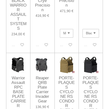
BLACK
Crye
Precisio
WARRIO
Precisio
n
R
n
471,90 €
ASSAUL
416,90 €
T
SYSTEM
S
234,00 €
Désactivé
Désactivé
Désactivé
Désactivé
Warrior
Reaper
PORTE-
PORTE-
Assault
QRB
PLAQUE
PLAQUE
RPC
Plate
S
S
BASE
Carrier
CYCLO
CYCLO
PLATE
Invader
NE RS
NE RS
CARRIE
Gear
CONDO
CONDO
R
R
R
136,90 €