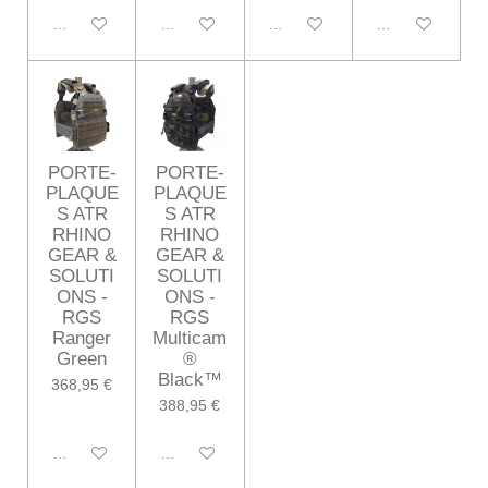
Désactivé
Désactivé
Désactivé
Désactivé
PORTE-
PORTE-
PLAQUE
PLAQUE
S ATR
S ATR
RHINO
RHINO
GEAR &
GEAR &
SOLUTI
SOLUTI
ONS -
ONS -
RGS
RGS
Ranger
Multicam
Green
®
Black™
368,95 €
388,95 €
Désactivé
Désactivé