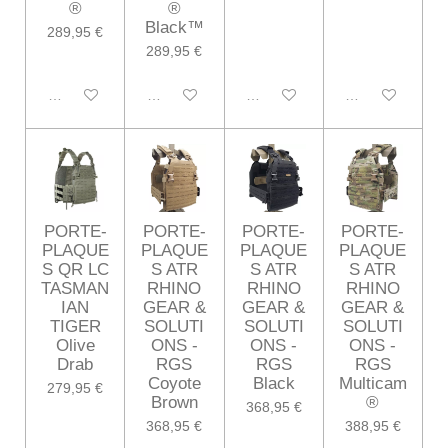
®
®
Black™
289,95 €
289,95 €
Désactivé
Désactivé
Désactivé
Désactivé
PORTE-
PORTE-
PORTE-
PORTE-
PLAQUE
PLAQUE
PLAQUE
PLAQUE
S QR LC
S ATR
S ATR
S ATR
TASMAN
RHINO
RHINO
RHINO
IAN
GEAR &
GEAR &
GEAR &
TIGER
SOLUTI
SOLUTI
SOLUTI
Olive
ONS -
ONS -
ONS -
Drab
RGS
RGS
RGS
Coyote
Black
Multicam
279,95 €
Brown
®
368,95 €
368,95 €
388,95 €