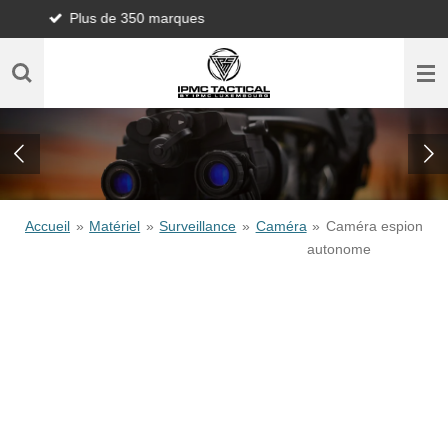
350 marques
Qualité
Passer
au
contenu
principal
Accueil
»
Matériel
»
Surveillance
»
Caméra
»
Caméra espion
autonome