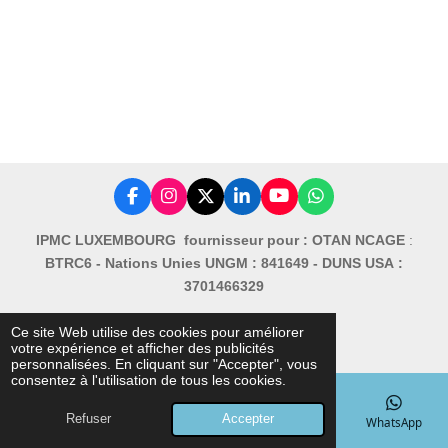
F
I
X
L
Y
W
a
n
i
o
h
c
s
n
u
a
IPMC LUXEMBOURG fournisseur pour : OTAN NCAGE
:
e
t
k
T
t
BTRC6 -
Nations Unies UNGM : 841649 -
DUNS USA :
b
a
e
u
s
o
g
d
b
A
3701466329
o
r
I
e
p
k
a
n
p
Devenir client B2B
m
Ce site Web utilise des cookies pour améliorer
© 2018 IPMC Tactical By Andrew CAMBIER
votre expérience et afficher des publicités
personnalisées. En cliquant sur "Accepter", vous
consentez à l'utilisation de tous les cookies.
Refuser
Accepter
E-mail
Téléphone
Carte
Facebook
WhatsApp