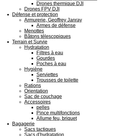
Drones thermique DJI
Drones FPV DJI
Défense et protection
Armurerie, Geoffrey Janray
Armes de défense
Menottes
Bâtons télescopiques
Terrain et Survie
Hydratation
Filtres à eau
Gourdes
Poches à eau
Hygiène
Serviettes
Trousses de toilette
Rations
Orientation
Sac de couchage
Accessoires
pelles
Pince multifonctions
Allume feu, briquet
Bagagerie
Sacs tactiques
Sacs d'hydratation