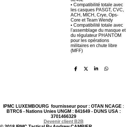
• Compatibilité totale avec
les casques PASGT, CVC,
ACH, MICH, Crye, Ops-
Core et Team Wendy
• Compatibilité totale avec
l'assemblage du masque et
du régulateur PHANTOM
pour les opérations
militaires en chute libre
(MFF)
P
P
P
P
a
a
a
a
r
r
r
r
t
t
t
t
a
a
a
a
g
g
g
g
F
I
X
L
Y
W
e
e
e
e
a
n
i
o
h
r
r
r
r
IPMC LUXEMBOURG fournisseur pour : OTAN NCAGE
:
c
s
n
u
a
BTRC6 -
Nations Unies UNGM : 841649 -
DUNS USA :
e
t
k
T
t
3701466329
b
a
e
u
s
Devenir client B2B
o
g
d
b
A
© 2018 IPMC Tactical By Andrew CAMBIER