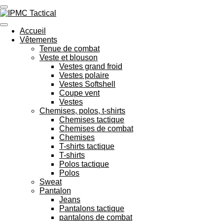
Passer
au
contenu
Accueil
principal
Vêtements
Tenue de combat
Veste et blouson
Vestes grand froid
Vestes polaire
Vestes Softshell
Coupe vent
Vestes
Chemises, polos, t-shirts
Chemises tactique
Chemises de combat
Chemises
T-shirts tactique
T-shirts
Polos tactique
Polos
Sweat
Pantalon
Jeans
Pantalons tactique
pantalons de combat