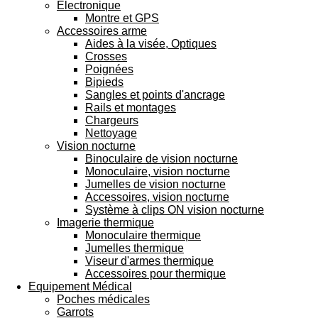
Électronique
Montre et GPS
Accessoires arme
Aides à la visée, Optiques
Crosses
Poignées
Bipieds
Sangles et points d'ancrage
Rails et montages
Chargeurs
Nettoyage
Vision nocturne
Binoculaire de vision nocturne
Monoculaire, vision nocturne
Jumelles de vision nocturne
Accessoires, vision nocturne
Système à clips ON vision nocturne
Imagerie thermique
Monoculaire thermique
Jumelles thermique
Viseur d'armes thermique
Accessoires pour thermique
Equipement Médical
Poches médicales
Garrots