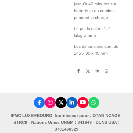
jusqu'à 40 minutes sur
batterie et en continu
pendant la charge
Le poids est de 1,2
kilogramme
Les dimensions sont de
145 x 95 x 45 mm
P
P
P
P
a
a
a
a
r
r
r
r
t
t
t
t
a
a
a
a
g
g
g
g
e
e
e
e
r
r
r
r
F
I
X
L
Y
W
a
n
i
o
h
c
s
n
u
a
IPMC LUXEMBOURG fournisseur pour : OTAN NCAGE
:
e
t
k
T
t
BTRC6 -
Nations Unies UNGM : 841649 -
DUNS USA :
b
a
e
u
s
o
g
d
b
A
3701466329