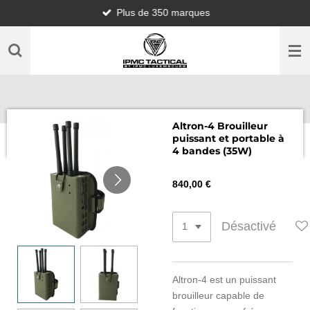
Plus de 350 marques
Passer
au
contenu
principal
Altron-4 Brouilleur
puissant et portable à
4 bandes (35W)
840,00 €
Désactivé
Altron-4 est un puissant
brouilleur capable de