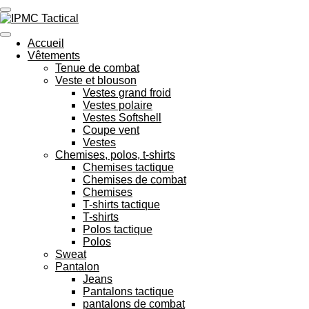
Passer
au
contenu
Accueil
principal
Vêtements
Tenue de combat
Veste et blouson
Vestes grand froid
Vestes polaire
Vestes Softshell
Coupe vent
Vestes
Chemises, polos, t-shirts
Chemises tactique
Chemises de combat
Chemises
T-shirts tactique
T-shirts
Polos tactique
Polos
Sweat
Pantalon
Jeans
Pantalons tactique
pantalons de combat