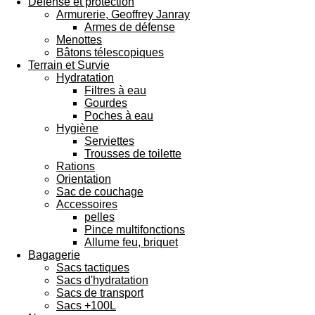
Défense et protection
Armurerie, Geoffrey Janray
Armes de défense
Menottes
Bâtons télescopiques
Terrain et Survie
Hydratation
Filtres à eau
Gourdes
Poches à eau
Hygiène
Serviettes
Trousses de toilette
Rations
Orientation
Sac de couchage
Accessoires
pelles
Pince multifonctions
Allume feu, briquet
Bagagerie
Sacs tactiques
Sacs d'hydratation
Sacs de transport
Sacs +100L