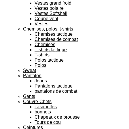
Vestes grand froid
Vestes polaire
Vestes Softshell
Coupe vent
Vestes
Chemises, polos, t-shirts
Chemises tactique
Chemises de combat
Chemises
T-shirts tactique
T-shirts
Polos tactique
Polos
Sweat
Pantalon
Jeans
Pantalons tactique
pantalons de combat
Gants
Couvre-Chefs
casquettes
bonnets
Chapeaux de brousse
Tours de cou
Ceintures