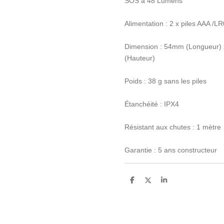
SOS à 48 Lumens
Alimentation : 2 x piles AAA /L
Dimension : 54mm (Longueur)
(Hauteur)
Poids : 38 g sans les piles
Étanchéité : IPX4
Résistant aux chutes : 1 mètre
Garantie : 5 ans constructeur
P
P
P
a
a
a
r
r
r
t
t
t
a
a
a
g
g
g