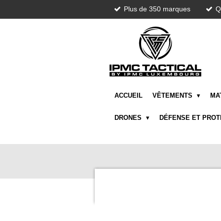
Plus de 350 marques
Q
Passer
au
contenu
principal
ACCUEIL
VÊTEMENTS
MA
DRONES
DÉFENSE ET PRO