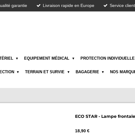
ualité garantie
Livraison rapide en Europe
Service clien
TÉRIEL
EQUIPEMENT MÉDICAL
PROTECTION INDIVIDUELL
TECTION
TERRAIN ET SURVIE
BAGAGERIE
NOS MARQU
ECO STAR - Lampe frontale
18,90 €