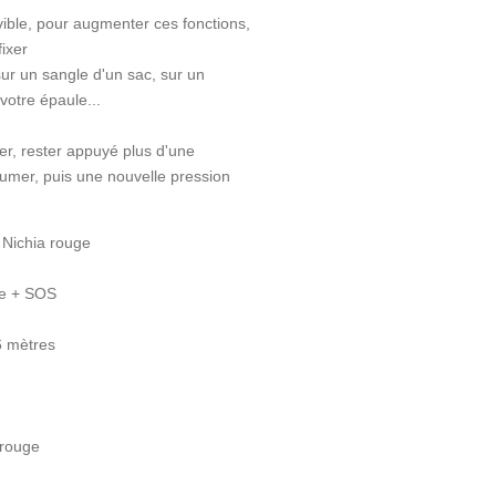
ovible, pour augmenter ces fonctions,
fixer
sur un sangle d'un sac, sur un
otre épaule...
er, rester appuyé plus d'une
lumer, puis une nouvelle pression
 Nichia rouge
ge + SOS
6 mètres
 rouge