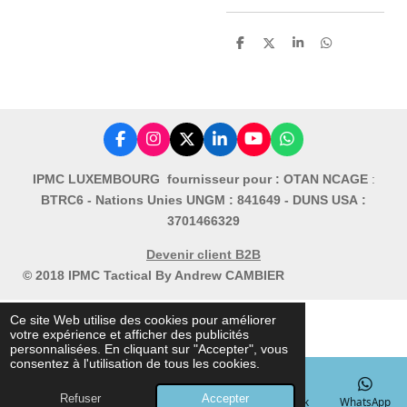
P
P
P
P
a
a
a
a
r
r
r
r
t
t
t
t
a
a
a
a
g
g
g
g
e
e
e
e
r
r
r
r
F
I
X
L
Y
W
a
n
i
o
h
c
s
n
u
a
IPMC LUXEMBOURG fournisseur pour : OTAN NCAGE
:
e
t
k
T
t
BTRC6 -
Nations Unies UNGM : 841649 -
DUNS USA :
b
a
e
u
s
o
g
d
b
A
3701466329
o
r
I
e
p
k
a
n
p
Devenir client B2B
m
© 2018 IPMC Tactical By Andrew CAMBIER
Ce site Web utilise des cookies pour améliorer
votre expérience et afficher des publicités
personnalisées. En cliquant sur "Accepter", vous
consentez à l'utilisation de tous les cookies.
Refuser
Accepter
E-mail
Téléphone
Carte
Facebook
WhatsApp