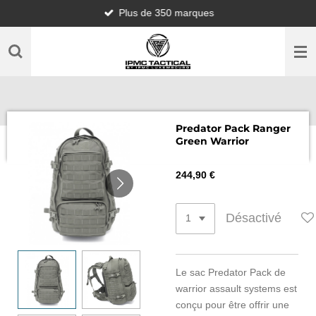
Plus de 350 marques
Passer
au
contenu
principal
Predator Pack Ranger
Green Warrior
244,90 €
Désactivé
Le sac Predator Pack de
warrior assault systems est
conçu pour être offrir une