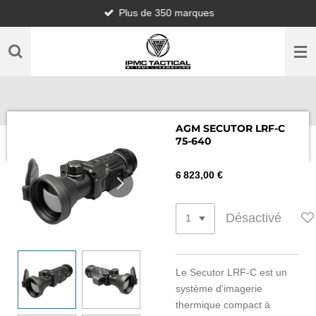
Plus de 350 marques
Passer
au
contenu
principal
AGM SECUTOR LRF-C
75-640
6 823,00 €
Désactivé
Le Secutor LRF-C est un
système d'imagerie
thermique compact à