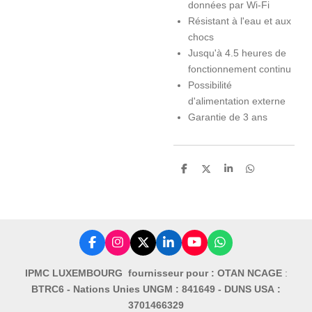
données par Wi-Fi
Résistant à l'eau et aux
chocs
Jusqu'à 4.5 heures de
fonctionnement continu
Possibilité
d'alimentation externe
Garantie de 3 ans
P
P
P
P
a
a
a
a
r
r
r
r
t
t
t
t
a
a
a
a
g
g
g
g
e
e
e
e
r
r
r
r
F
I
X
L
Y
W
a
n
i
o
h
c
s
n
u
a
IPMC LUXEMBOURG fournisseur pour : OTAN NCAGE
:
e
t
k
T
t
BTRC6 -
Nations Unies UNGM : 841649 -
DUNS USA :
b
a
e
u
s
o
g
d
b
A
3701466329