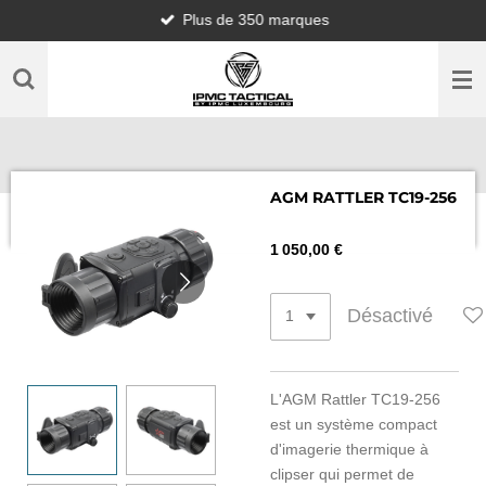
Plus de 350 marques
Passer
au
contenu
principal
AGM RATTLER TC19-256
1 050,00 €
Désactivé
L'AGM Rattler TC19-256
est un système compact
d'imagerie thermique à
clipser qui permet de