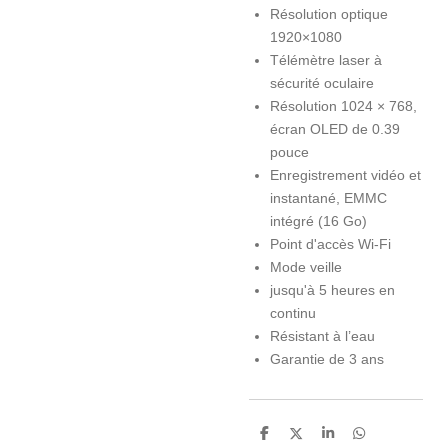
Résolution optique
1920×1080
Télémètre laser à
sécurité oculaire
Résolution 1024 × 768,
écran OLED de 0.39
pouce
Enregistrement vidéo et
instantané, EMMC
intégré (16 Go)
Point d'accès Wi-Fi
Mode veille
jusqu'à 5 heures en
continu
Résistant à l’eau
Garantie de 3 ans
P
P
P
P