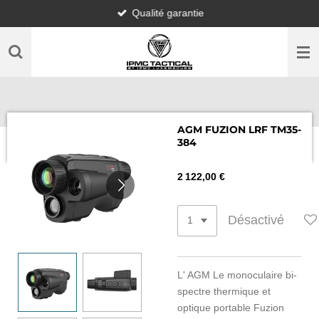
Qualité garantie
Passer
au
contenu
principal
AGM FUZION LRF TM35-
384
2 122,00 €
Désactivé
L' AGM Le monoculaire bi-
spectre thermique et
optique portable Fuzion