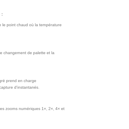
 :
e le point chaud où la température
le changement de palette et la
gré prend en charge
 capture d'instantanés.
les zooms numériques 1×, 2×, 4× et