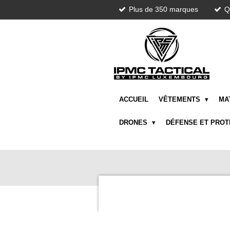
Plus de 350 marques
Q
Passer
au
contenu
principal
ACCUEIL
VÊTEMENTS
MA
DRONES
DÉFENSE ET PRO