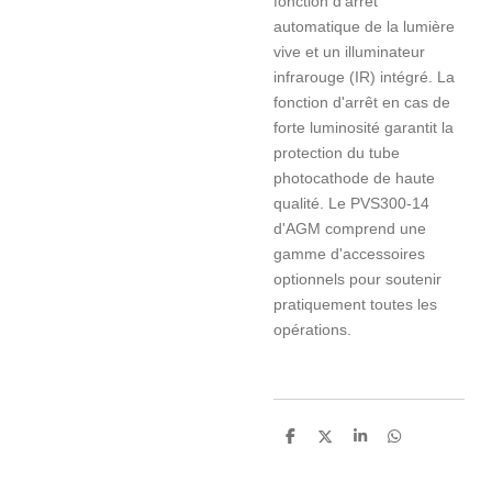
fonction d'arrêt
automatique de la lumière
vive et un illuminateur
infrarouge (IR) intégré. La
fonction d'arrêt en cas de
forte luminosité garantit la
protection du tube
photocathode de haute
qualité. Le PVS300-14
d'AGM comprend une
gamme d'accessoires
optionnels pour soutenir
pratiquement toutes les
opérations.
P
P
P
P
a
a
a
a
r
r
r
r
t
t
t
t