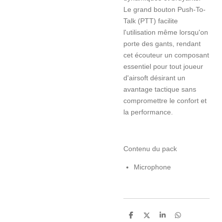
Le grand bouton Push-To-
Talk (PTT) facilite
l'utilisation même lorsqu'on
porte des gants, rendant
cet écouteur un composant
essentiel pour tout joueur
d'airsoft désirant un
avantage tactique sans
compromettre le confort et
la performance.
Contenu du pack
Microphone
P
P
P
P