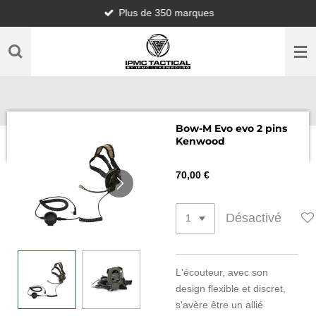
Plus de 350 marques
Passer
au
contenu
principal
Bow-M Evo evo 2 pins
Kenwood
70,00 €
Désactivé
L'écouteur, avec son
design flexible et discret,
s'avère être un allié