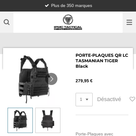
Plus de 350 marques
Passer
au
contenu
principal
PORTE-PLAQUES QR LC
TASMANIAN TIGER
Black
279,95 €
Désactivé
Porte-Plaques avec