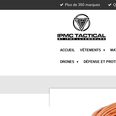
Plus de 350 marques
Q
Passer
au
contenu
principal
ACCUEIL
VÊTEMENTS
MA
DRONES
DÉFENSE ET PRO