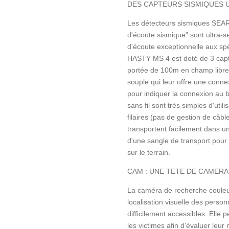
DES CAPTEURS SISMIQUES 
Les détecteurs sismiques SEAR
d'écoute sismique" sont ultra-sen
d'écoute exceptionnelle aux s
HASTY MS 4 est doté de 3 capt
portée de 100m en champ libre
souple qui leur offre une conn
pour indiquer la connexion au b
sans fil sont trés simples d'uti
filaires (pas de gestion de câbl
transportent facilement dans u
d'une sangle de transport pour 
sur le terrain.
CAM : UNE TETE DE CAMER
La caméra de recherche couleu
localisation visuelle des pers
difficilement accessibles. Elle
les victimes afin d'évaluer leu