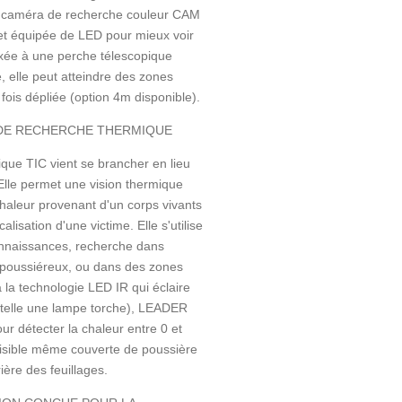
La caméra de recherche couleur CAM
 et équipée de LED pour mieux voir
Fixée à une perche télescopique
e, elle peut atteindre des zones
fois dépliée (option 4m disponible).
A DE RECHERCHE THERMIQUE
ue TIC vient se brancher en lieu
Elle permet une vision thermique
 chaleur provenant d'un corps vivants
alisation d'une victime. Elle s'utilise
nnaissances, recherche dans
 poussiéreux, ou dans des zones
 la technologie LED IR qui éclaire
(telle une lampe torche), LEADER
our détecter la chaleur entre 0 et
visible même couverte de poussière
ère des feuillages.