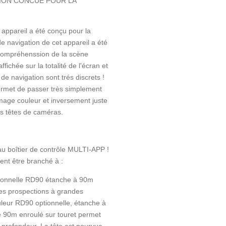
TION CONCUE POUR LA
 appareil a été conçu pour la
de navigation de cet appareil a été
 compréhenssion de la scène
ffichée sur la totalité de l'écran et
de navigation sont trés discrets !
met de passer très simplement
mage couleur et inversement juste
s têtes de caméras.
au boîtier de contrôle MULTI-APP !
ment être branché à :
tionnelle RD90 étanche à 90m
es prospections à grandes
leur RD90 optionnelle, étanche à
e 90m enroulé sur touret permet