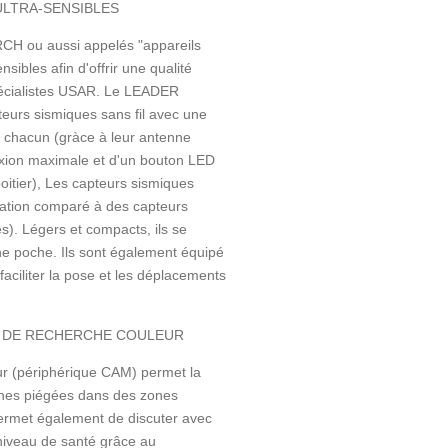
ULTRA-SENSIBLES
CH ou aussi appelés "appareils
sibles afin d'offrir une qualité
pécialistes USAR. Le LEADER
eurs sismiques sans fil avec une
 chacun (gràce à leur antenne
exion maximale et d'un bouton LED
oitier), Les capteurs sismiques
lisation comparé à des capteurs
es). Légers et compacts, ils se
ne poche. Ils sont également équipé
faciliter la pose et les déplacements
A DE RECHERCHE COULEUR
r (périphérique CAM) permet la
onnes piégées dans des zones
 permet également de discuter avec
r niveau de santé grâce au