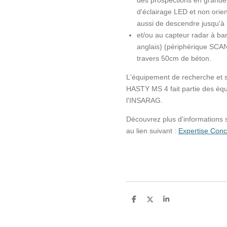
des prospections en grande 
d'éclairage LED et non orie
aussi de descendre jusqu'à
et/ou au capteur radar à b
anglais) (périphérique SCA
travers 50cm de béton.
L'équipement de recherche et
HASTY MS 4 fait partie des 
l'INSARAG.
Découvrez plus d'informations
au lien suivant :
Expertise Co
P
P
P
a
a
a
r
r
r
t
t
t