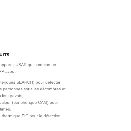
UITS
ppareil USAR qui combine un
P avec :
phériques SEARCH) pour détecter
es personnes sous les décombres et
s les gravats,
ouleur (périphérique CAM) pour
ctimes,
 thermique TIC pour la détection