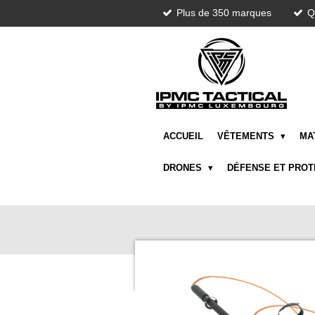
Plus de 350 marques
Q
Passer
au
contenu
principal
ACCUEIL
VÊTEMENTS
MA
DRONES
DÉFENSE ET PRO