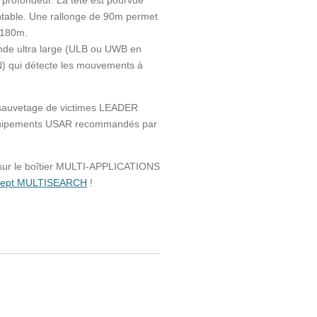
profondeur. La tête est pourvue
ntable. Une rallonge de 90m permet
 180m.
ande ultra large (ULB ou UWB en
N) qui détecte les mouvements à
 sauvetage de victimes LEADER
équipements USAR recommandés par
 sur le boîtier MULTI-APPLICATIONS
ncept MULTISEARCH
!