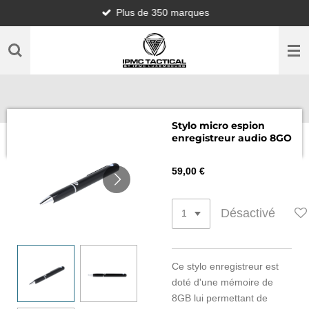
Plus de 350 marques
Passer
au
contenu
principal
Stylo micro espion
enregistreur audio 8GO
59,00 €
Désactivé
Ce stylo enregistreur est
doté d'une mémoire de
8GB lui permettant de