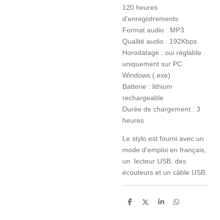
120 heures
d'enregistrements
Format audio : MP3
Qualité audio : 192Kbps
Horodatage : oui réglable
uniquement sur PC
Windows (.exe)
Batterie : lithium
rechargeable
Durée de chargement : 3
heures
Le stylo est fourni avec un
mode d'emploi en français,
un lecteur USB, des
écouteurs et un câble USB.
P
P
P
P
a
a
a
a
r
r
r
r