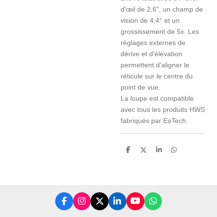
d'œil de 2,6", un champ de
vision de 4,4° et un
grossissement de 5x. Les
réglages externes de
dérive et d'élévation
permettent d'aligner le
réticule sur le centre du
point de vue.
La loupe est compatible
avec tous les produits HWS
fabriqués par EoTech.
P
P
P
P
a
a
a
a
r
r
r
r
t
t
t
t
a
a
a
a
g
g
g
g
e
e
e
e
r
r
r
r
F
I
X
L
Y
W
a
n
i
o
h