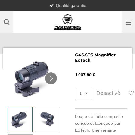
Qualité garantie
Passer
au
contenu
principal
G45.STS Magnifier
EoTech
1 007,90 €
Désactivé
Loupe de taille compacte
conçue et fabriquée par
EoTech. Une variante