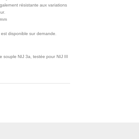
 également résistante aux variations
eur.
3 mm
e est disponible sur demande.
souple NIJ 3a, testée pour NIJ III