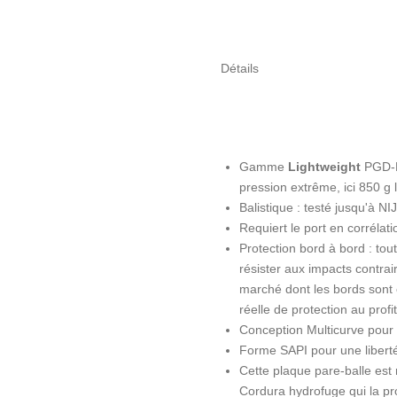
Détails
Gamme
Lightweight
PGD-L
pression extrême, ici 850 g 
Balistique : testé jusqu'à NI
Requiert le port en corréla
Protection bord à bord : tou
résister aux impacts contra
marché dont les bords sont 
réelle de protection au profi
Conception Multicurve pour 
Forme SAPI pour une liber
Cette plaque pare-balle est
Cordura hydrofuge qui la prot