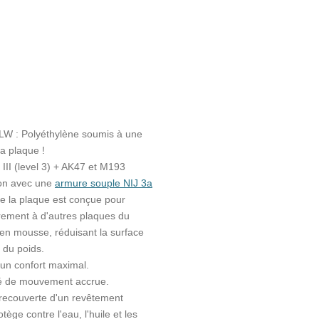
W : Polyéthylène soumis à une
la plaque !
J III (level 3) + AK47 et M193
tion avec une
armure souple NIJ 3a
te la plaque est conçue pour
irement à d'autres plaques du
en mousse, réduisant la surface
t du poids.
un confort maximal.
té de mouvement accrue.
 recouverte d'un revêtement
ège contre l'eau, l'huile et les