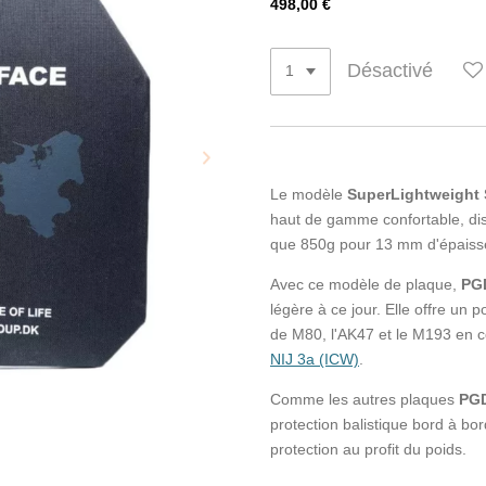
498,00 €
Désactivé
Le modèle
SuperLightweight S
haut de gamme confortable, disc
que 850g pour 13 mm d'épaiss
Avec ce modèle de plaque,
PG
légère à ce jour. Elle offre un p
de M80, l'AK47 et le M193 en c
NIJ 3a (ICW)
.
Comme les autres plaques
PG
protection balistique bord à bor
protection au profit du poids.