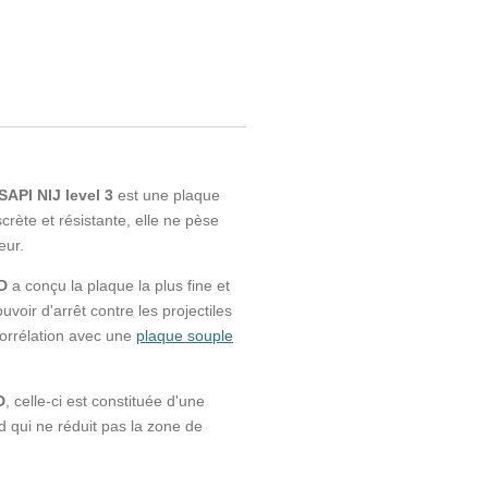
API NIJ level 3
est une plaque
rète et résistante, elle ne pèse
eur.
D
a conçu la plaque la plus fine et
ouvoir d'arrêt contre les projectiles
orrélation avec une
plaque souple
D
, celle-ci est constituée d'une
d qui ne réduit pas la zone de