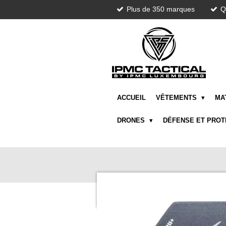
Plus de 350 marques
Q
Passer
au
contenu
principal
ACCUEIL
VÊTEMENTS
MA
DRONES
DÉFENSE ET PRO