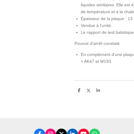
liquides similaires. Elle est
de température et à la chal
Épaisseur de la plaque : 1
Vendue à l'unité.
Le rapport de test balistiqu
Pouvoir d'arrêt constaté
En complément d'une plaque 
+ AK47 et M193.
P
P
P
a
a
a
r
r
r
t
t
t
a
a
a
g
g
g
e
e
e
r
r
r