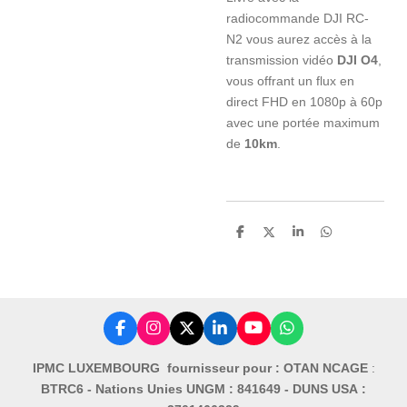
radiocommande DJI RC-
N2 vous aurez accès à la
transmission vidéo
DJI O4
,
vous offrant un flux en
direct FHD en 1080p à 60p
avec une portée maximum
de
10km
.
P
P
P
P
a
a
a
a
r
r
r
r
t
t
t
t
a
a
a
a
g
g
g
g
e
e
e
e
r
r
r
r
F
I
X
L
Y
W
a
n
i
o
h
c
s
n
u
a
IPMC LUXEMBOURG fournisseur pour : OTAN NCAGE
:
e
t
k
T
t
BTRC6 -
Nations Unies UNGM : 841649 -
DUNS USA :
b
a
e
u
s