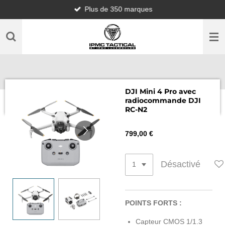
Plus de 350 marques
Passer
au
contenu
principal
DJI Mini 4 Pro avec
radiocommande DJI
RC-N2
799,00 €
Désactivé
POINTS FORTS :
Capteur CMOS 1/1.3