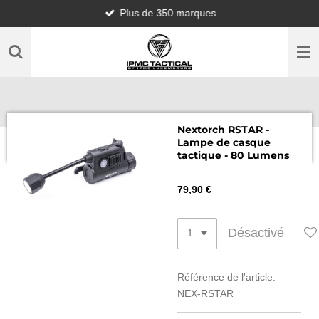
Plus de 350 marques
Passer
au
contenu
principal
Nextorch RSTAR -
Lampe de casque
tactique - 80 Lumens
79,90 €
Désactivé
Référence de l'article:
NEX-RSTAR