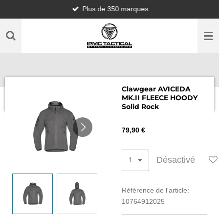
Plus de 350 marques
Passer
au
contenu
principal
Clawgear AVICEDA
MK.II FLEECE HOODY
Solid Rock
79,90 €
Désactivé
Référence de l'article:
10764912025