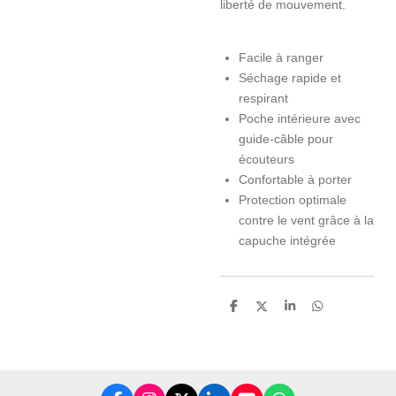
liberté de mouvement.
Facile à ranger
Séchage rapide et
respirant
Poche intérieure avec
guide-câble pour
écouteurs
Confortable à porter
Protection optimale
contre le vent grâce à la
capuche intégrée
P
P
P
P
a
a
a
a
r
r
r
r
t
t
t
t
a
a
a
a
g
g
g
g
e
e
e
e