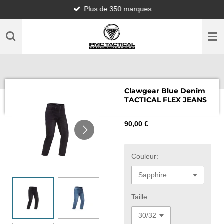
Plus de 350 marques
Passer
au
contenu
principal
Clawgear Blue Denim
TACTICAL FLEX JEANS
90,00 €
Couleur:
Taille