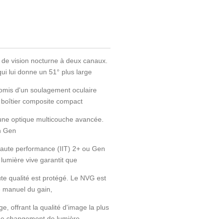
de vision nocturne à deux canaux.
ui lui donne un 51° plus large
omis d'un soulagement oculaire
n boîtier composite compact
d'une optique multicouche avancée.
un Gen
 haute performance (IIT) 2+ ou Gen
 lumière vive garantit que
te qualité est protégé. Le NVG est
e manuel du gain,
ge, offrant la qualité d'image la plus
de changement de lumière