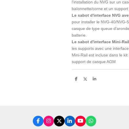
l'installation du NVG sur un ca
baïonnette/corne et un support
Le sabot d'interface NVG av
pour installer le NVG-40/NVG-5
casque de type queue d'aronde
batterie.
Le sabot d'interface Mini-Rai
les supports avec une interface 
Mini-Rail est incluse dans le ki
support de casque AGM
P
P
P
a
a
a
r
r
r
t
t
t
a
a
a
g
g
g
e
e
e
r
r
r
F
I
X
L
Y
W
a
n
i
o
h