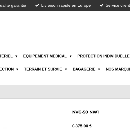
ualité garantie
Livraison rapide en Europe
Service clien
TÉRIEL
EQUIPEMENT MÉDICAL
PROTECTION INDIVIDUELL
TECTION
TERRAIN ET SURVIE
BAGAGERIE
NOS MARQU
NVG-50 NW1
6 375,00 €