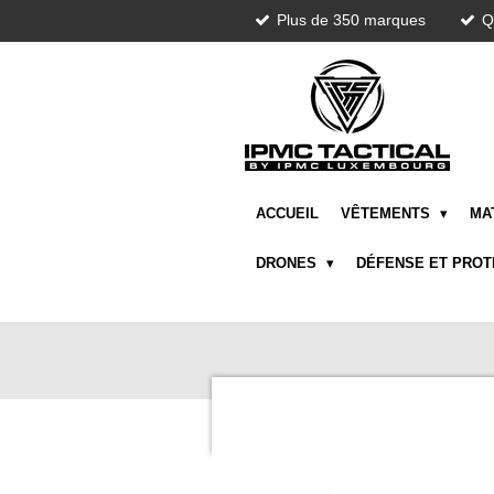
Plus de 350 marques
Q
Passer
au
contenu
principal
ACCUEIL
VÊTEMENTS
MA
DRONES
DÉFENSE ET PRO